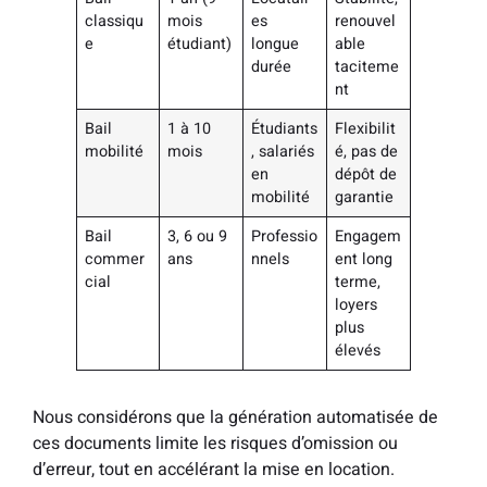
classiqu
mois
es
renouvel
e
étudiant)
longue
able
durée
taciteme
nt
Bail
1 à 10
Étudiants
Flexibilit
mobilité
mois
, salariés
é, pas de
en
dépôt de
mobilité
garantie
Bail
3, 6 ou 9
Professio
Engagem
commer
ans
nnels
ent long
cial
terme,
loyers
plus
élevés
Nous considérons que la génération automatisée de
ces documents limite les risques d’omission ou
d’erreur, tout en accélérant la mise en location.