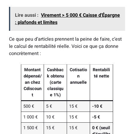
Lire aussi :
Virement > 5 000 € Caisse d'Épargne
: plafonds et limites
Ce que peu d’articles prennent la peine de faire, c’est
le calcul de rentabilité réelle. Voici ce que ça donne
concrètement :
Montant
Cashbac
Cotisatio
Rentabili
dépensé/
k obtenu
n
té nette
an chez
(carte
annuelle
Cdiscoun
classiqu
t
e 1%)
500 €
5 €
15 €
-10 €
1 000 €
10 €
15 €
-5 €
1 500 €
15 €
15 €
0 € (seuil