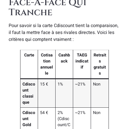
Face-À-Face Qui
Tranche
Pour savoir si la carte Cdiscount tient la comparaison,
il faut la mettre face à ses rivales directes. Voici les
critères qui comptent vraiment :
Carte
Cotisa
Cashb
TAEG
Retrait
tion
ack
indicat
s
annuel
if
gratuit
le
s
Cdisco
15 €
1%
~21%
Non
unt
classi
que
Cdisco
54 €
2%
~21%
Non
unt
(Cdisc
Gold
ount/C