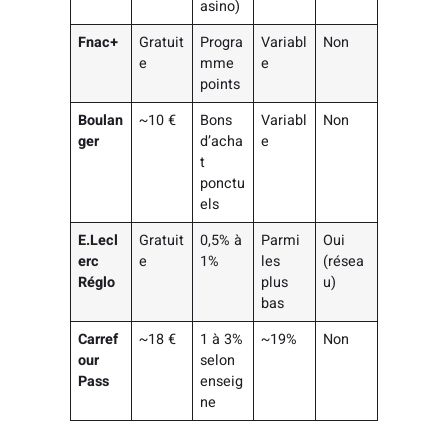
asino)
Fnac+
Gratuit
Progra
Variabl
Non
e
mme
e
points
Boulan
~10 €
Bons
Variabl
Non
ger
d’acha
e
t
ponctu
els
E.Lecl
Gratuit
0,5% à
Parmi
Oui
erc
e
1%
les
(résea
Réglo
plus
u)
bas
Carref
~18 €
1 à 3%
~19%
Non
our
selon
Pass
enseig
ne