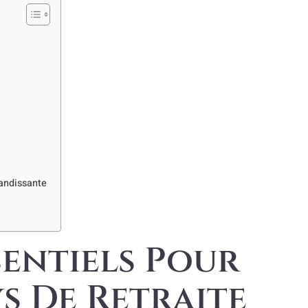
andissante
sentiels Pour
s De Retraite