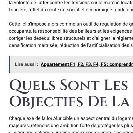
la volonté de lutter contre les tensions sur le marché locati
foncière, reflet du contexte social et économique tendu o
Cette loi s’impose alors comme un outil de régulation de gr
occupants, la responsabilité des bailleurs et les exigence
corriger les déséquilibres structurels et d’aligner la régle
densification maîtrisée, réduction de l’artificialisation des
Lire aussi :
Appartement F1, F2, F3, F4, F5 : comprendr
Quels Sont Les
Objectifs De La
Chaque axe de la loi Alur cible un aspect central du logem
majeures, retenons une ambition forte de protéger les plus
d’initier une politique urbaine mieux coordonnée. Ces prio