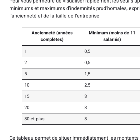
Pour vous permettre de visualiser rapidement les seuils ap
minimums et maximums d’indemnités prud’homales, exprimé
l’ancienneté et de la taille de l’entreprise.
Ancienneté (années
Minimum (moins de 11
complètes)
salariés)
1
0,5
2
0,5
5
1,5
10
2,5
15
3
20
3
30 et plus
3
Ce tableau permet de situer immédiatement les montants a