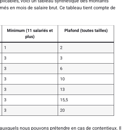
plicables, voici un tableau synthétique des montants
s en mois de salaire brut. Ce tableau tient compte de
Minimum (11 salariés et
Plafond (toutes tailles)
plus)
1
2
3
3
3
6
3
10
3
13
3
15,5
3
20
uxquels nous pouvons prétendre en cas de contentieux. Il